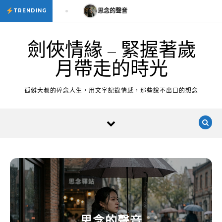
Skip to content
思念的聲音
思念的聲音
TRENDING
劍俠情緣 – 緊握著歲
月帶走的時光
孤僻大叔的碎念人生，用文字記錄情感，那些說不出口的想念
思念的聲音