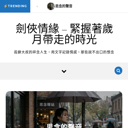
Skip to content
思念的聲音
思念的聲音
TRENDING
劍俠情緣 – 緊握著歲
月帶走的時光
孤僻大叔的碎念人生，用文字記錄情感，那些說不出口的想念
思念的聲音