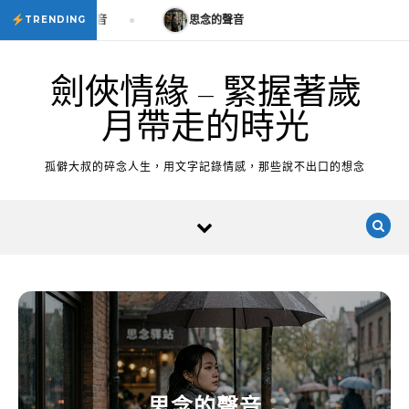
Skip to content
思念的聲音
思念的聲音
TRENDING
劍俠情緣 – 緊握著歲
月帶走的時光
孤僻大叔的碎念人生，用文字記錄情感，那些說不出口的想念
思念的聲音