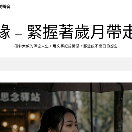
緣 – 緊握著歲月帶
孤僻大叔的碎念人生，用文字記錄情感，那些說不出口的想念