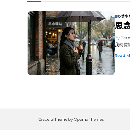
心情小
思
By
Pete
我就
Read M
Graceful Theme by
Optima Themes