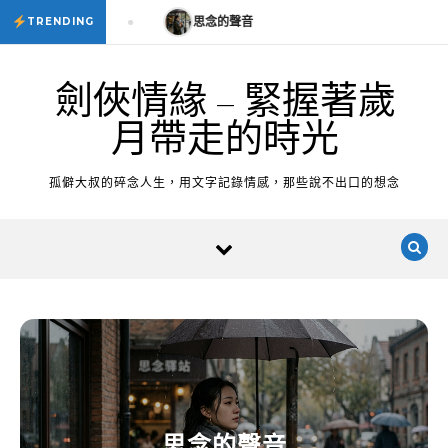
Skip to content
思念的聲音
思念的聲音
TRENDING
劍俠情緣 – 緊握著歲
月帶走的時光
孤僻大叔的碎念人生，用文字記錄情感，那些說不出口的想念
思念的聲音