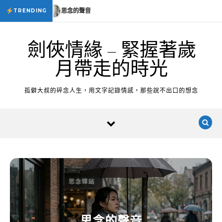
Skip to content
思念的聲音
思念的聲音
TRENDING
劍俠情緣 – 緊握著歲
月帶走的時光
孤僻大叔的碎念人生，用文字記錄情感，那些說不出口的想念
思念的聲音