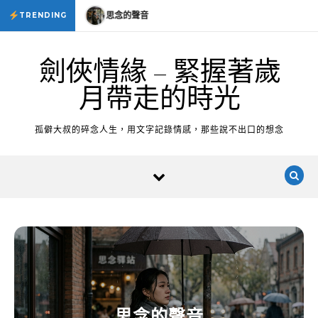
Skip to content
的聲音
思念的聲音
TRENDING
劍俠情緣 – 緊握著歲
月帶走的時光
孤僻大叔的碎念人生，用文字記錄情感，那些說不出口的想念
思念的聲音