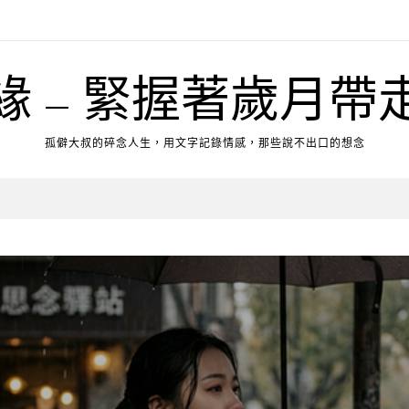
緣 – 緊握著歲月帶
孤僻大叔的碎念人生，用文字記錄情感，那些說不出口的想念