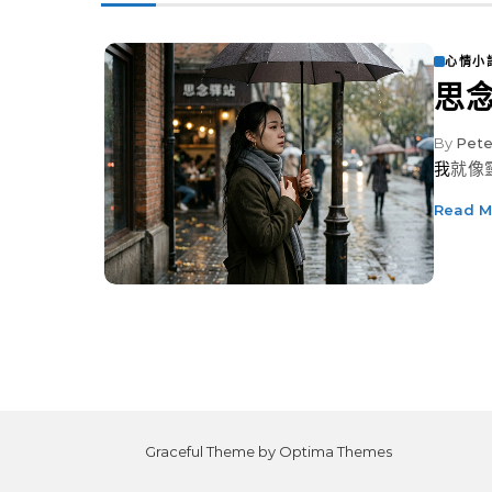
心情小
思
By
Pete
我就
Read M
Graceful Theme by
Optima Themes