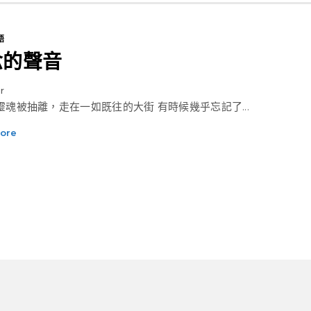
語
念的聲音
r
像靈魂被抽離，走在一如既往的大街 有時候幾乎忘記了...
ore