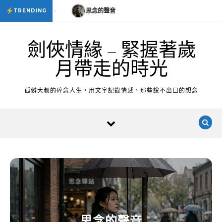
Skip to content
思念的聲音
思念的聲音
TRENDING
劍俠情緣 – 緊握著歲
月帶走的時光
孤僻大叔的碎念人生，用文字記錄情感，那些說不出口的想念
思念的聲音