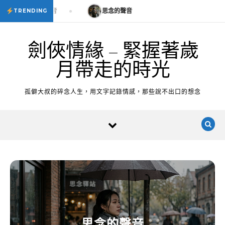
Skip to content
思念的聲音
思念的聲音
TRENDING
劍俠情緣 – 緊握著歲
月帶走的時光
孤僻大叔的碎念人生，用文字記錄情感，那些說不出口的想念
思念的聲音