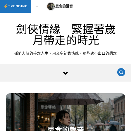
Skip to content
思念的聲音
思念的聲音
TRENDING
劍俠情緣 – 緊握著歲
月帶走的時光
孤僻大叔的碎念人生，用文字記錄情感，那些說不出口的想念
思念的聲音