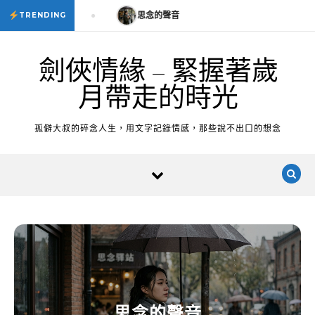
Skip to content
思念的聲音
思念的聲音
TRENDING
劍俠情緣 – 緊握著歲
月帶走的時光
孤僻大叔的碎念人生，用文字記錄情感，那些說不出口的想念
思念的聲音