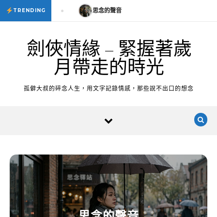
Skip to content
思念的聲音
思念的聲音
TRENDING
劍俠情緣 – 緊握著歲
月帶走的時光
孤僻大叔的碎念人生，用文字記錄情感，那些說不出口的想念
思念的聲音